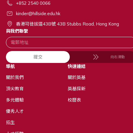
+852 2540 0066
kinder@hillside.edu.hk
香港司徒拔道43B號 43B Stubbs Road, Hong Kong
與我們聯繫
提交
向右滑動
導航
快速連結
關於我們
關於英基
頂尖教育
英基探新
多元體驗
校曆表
優秀人才
招生